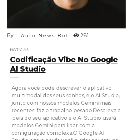
By
281
Auto News Bot
NOTÍCIAS
Codificação Vibe No Google
AI Studio
Agora você pode descrever o aplicativo
multimodal dos seus sonhos, e o AI Studio,
junto com nossos modelos Gemini mais
recentes, faz o trabalho pesado.Descreva a
ideia do seu aplicativo e o AI Studio usará
modelos Gemini para lidar com a
configuração complexa.O Google AI