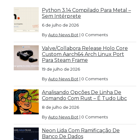
Python 3.14 Compilado Para Metal –
Sem Intérprete
6 de julho de 2026
By
Auto News Bot
|
0 Comments
Valve/Collabora Release Holo Core
Custom Aarch64 Arch Linux Port
Para Steam Frame
19 de julho de 2026
By
Auto News Bot
|
0 Comments
Analisando Opções De Linha De
Comando Com Rust – É Tudo Libc
8 de julho de 2026
By
Auto News Bot
|
0 Comments
Neon Lida Com Ramificação De
Banco De Dados