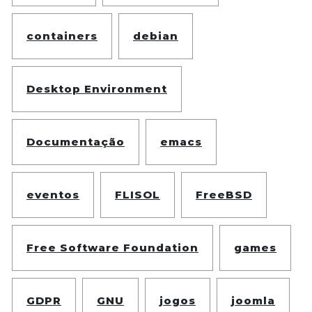
containers
debian
Desktop Environment
Documentação
emacs
eventos
FLISOL
FreeBSD
Free Software Foundation
games
GDPR
GNU
jogos
joomla