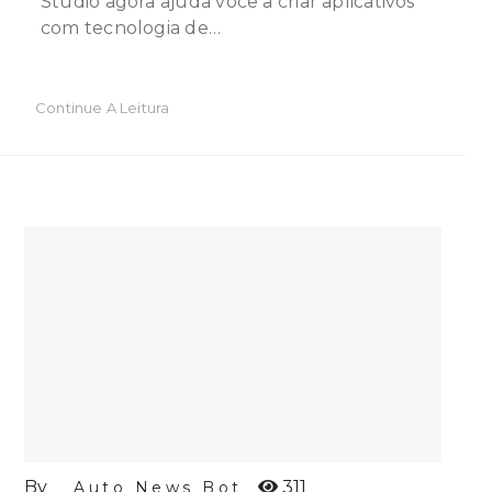
Studio agora ajuda você a criar aplicativos
com tecnologia de…
Continue A Leitura
By
311
Auto News Bot