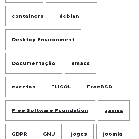
containers
debian
Desktop Environment
Documentação
emacs
eventos
FLISOL
FreeBSD
Free Software Foundation
games
GDPR
GNU
jogos
joomla