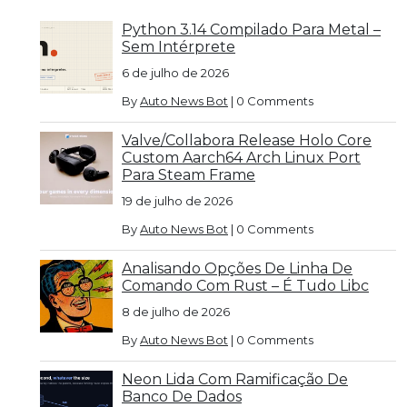
Python 3.14 Compilado Para Metal –
Sem Intérprete
6 de julho de 2026
By
Auto News Bot
|
0 Comments
Valve/Collabora Release Holo Core
Custom Aarch64 Arch Linux Port
Para Steam Frame
19 de julho de 2026
By
Auto News Bot
|
0 Comments
Analisando Opções De Linha De
Comando Com Rust – É Tudo Libc
8 de julho de 2026
By
Auto News Bot
|
0 Comments
Neon Lida Com Ramificação De
Banco De Dados