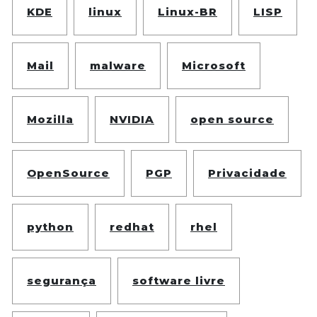
KDE
linux
Linux-BR
LISP
Mail
malware
Microsoft
Mozilla
NVIDIA
open source
OpenSource
PGP
Privacidade
python
redhat
rhel
segurança
software livre