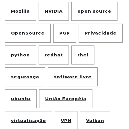
Mozilla
NVIDIA
open source
OpenSource
PGP
Privacidade
python
redhat
rhel
segurança
software livre
ubuntu
União Européia
virtualização
VPN
Vulkan