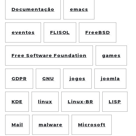
Documentação
emacs
eventos
FLISOL
FreeBSD
Free Software Foundation
games
GDPR
GNU
jogos
joomla
KDE
linux
Linux-BR
LISP
Mail
malware
Microsoft