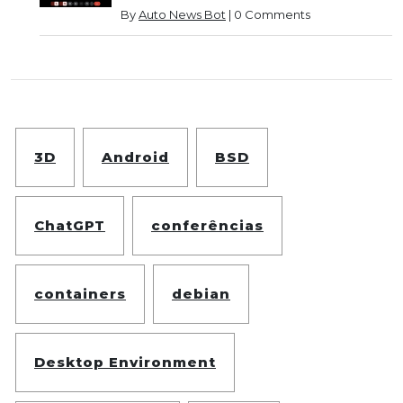
By
Auto News Bot
|
0 Comments
3D
Android
BSD
ChatGPT
conferências
containers
debian
Desktop Environment