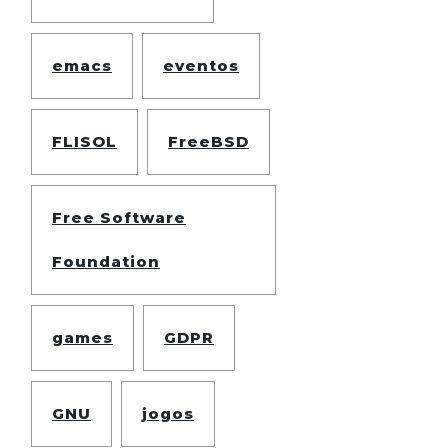
emacs
eventos
FLISOL
FreeBSD
Free Software
Foundation
games
GDPR
GNU
jogos