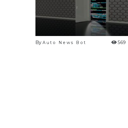
By
569
Auto News Bot