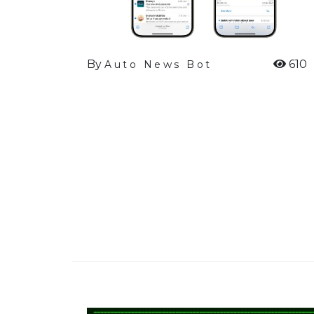
By
610
Auto News Bot