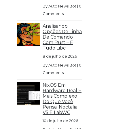
By
Auto News Bot
|
0
Comments
Analisando
Opções De Linha
De Comando
Com Rust – É
Tudo Libc
8 de julho de 2026
By
Auto News Bot
|
0
Comments
NixOS Em
Hardware Real É
Mais Complexo
Do Que Você
Pensa. Noctalia
V5 E LabWC
10 de julho de 2026