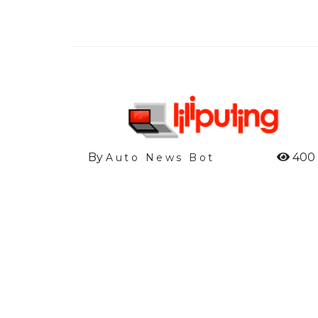
By
400
Auto News Bot