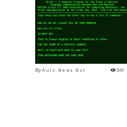
By
541
Auto News Bot