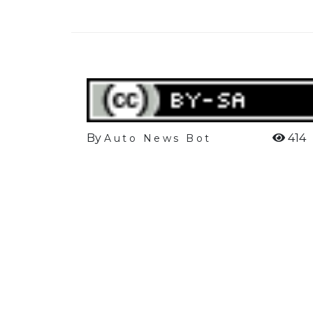
By
414
Auto News Bot