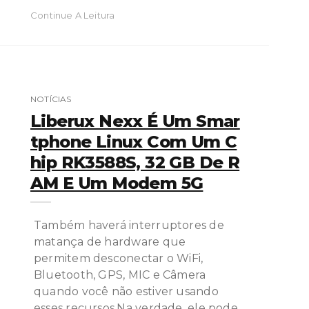
Continue A Leitura
NOTÍCIAS
Liberux Nexx É Um Smar
Tphone Linux Com Um C
Hip RK3588S, 32 GB De R
AM E Um Modem 5G
Também haverá interruptores de
matança de hardware que
permitem desconectar o WiFi,
Bluetooth, GPS, MIC e Câmera
quando você não estiver usando
esses recursos.Na verdade, ele pode