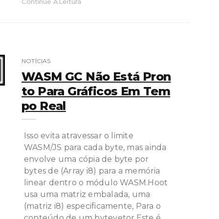
Continue A Leitura
NOTÍCIAS
WASM GC Não Está Pron
To Para Gráficos Em Tem
Po Real
Isso evita atravessar o limite
WASM/JS para cada byte, mas ainda
envolve uma cópia de byte por
bytes de (Array i8) para a memória
linear dentro o módulo WASM.Hoot
usa uma matriz embalada, uma
(matriz i8) especificamente, Para o
conteúdo de um bytevetor.Este é