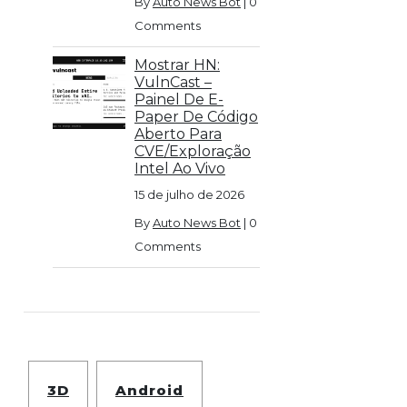
By
Auto News Bot
|
0
Comments
Mostrar HN:
VulnCast –
Painel De E-
Paper De Código
Aberto Para
CVE/exploração
Intel Ao Vivo
15 de julho de 2026
By
Auto News Bot
|
0
Comments
3D
Android