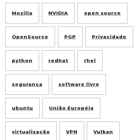
Mozilla
NVIDIA
open source
OpenSource
PGP
Privacidade
python
redhat
rhel
segurança
software livre
ubuntu
União Européia
virtualização
VPN
Vulkan