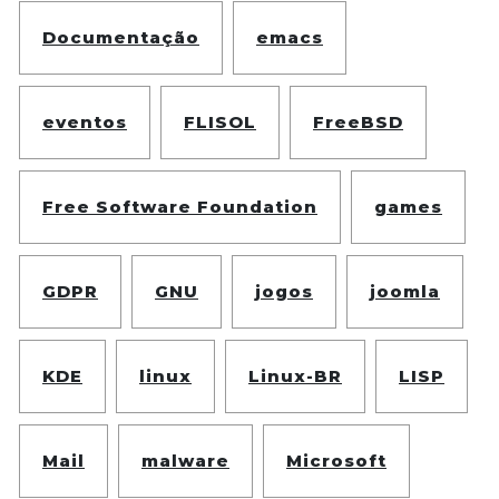
Documentação
emacs
eventos
FLISOL
FreeBSD
Free Software Foundation
games
GDPR
GNU
jogos
joomla
KDE
linux
Linux-BR
LISP
Mail
malware
Microsoft