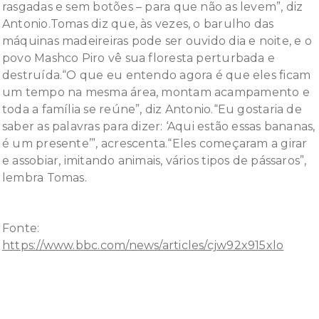
rasgadas e sem botões – para que não as levem”, diz
Antonio.Tomas diz que, às vezes, o barulho das
máquinas madeireiras pode ser ouvido dia e noite, e o
povo Mashco Piro vê sua floresta perturbada e
destruída.“O que eu entendo agora é que eles ficam
um tempo na mesma área, montam acampamento e
toda a família se reúne”, diz Antonio.“Eu gostaria de
saber as palavras para dizer: ‘Aqui estão essas bananas,
é um presente’”, acrescenta.“Eles começaram a girar
e assobiar, imitando animais, vários tipos de pássaros”,
lembra Tomas.
Fonte:
https://www.bbc.com/news/articles/cjw92x915xlo