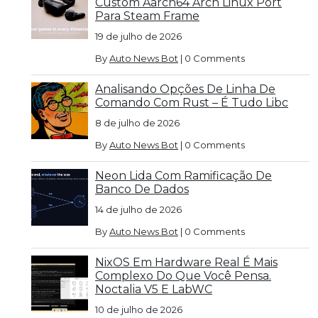
Custom Aarch64 Arch Linux Port
Para Steam Frame
19 de julho de 2026
By
Auto News Bot
|
0 Comments
Analisando Opções De Linha De
Comando Com Rust – É Tudo Libc
8 de julho de 2026
By
Auto News Bot
|
0 Comments
Neon Lida Com Ramificação De
Banco De Dados
14 de julho de 2026
By
Auto News Bot
|
0 Comments
NixOS Em Hardware Real É Mais
Complexo Do Que Você Pensa.
Noctalia V5 E LabWC
10 de julho de 2026