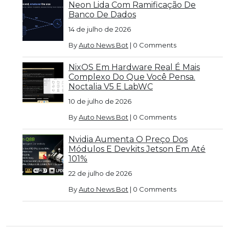
Neon Lida Com Ramificação De
Banco De Dados
14 de julho de 2026
By
Auto News Bot
|
0 Comments
NixOS Em Hardware Real É Mais
Complexo Do Que Você Pensa.
Noctalia V5 E LabWC
10 de julho de 2026
By
Auto News Bot
|
0 Comments
Nvidia Aumenta O Preço Dos
Módulos E Devkits Jetson Em Até
101%
22 de julho de 2026
By
Auto News Bot
|
0 Comments