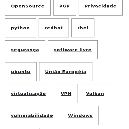
OpenSource
PGP
Privacidade
python
redhat
rhel
segurança
software livre
ubuntu
União Européia
virtualização
VPN
Vulkan
vulnerabilidade
Windows