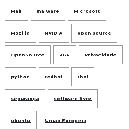
Mail
malware
Microsoft
Mozilla
NVIDIA
open source
OpenSource
PGP
Privacidade
python
redhat
rhel
segurança
software livre
ubuntu
União Européia