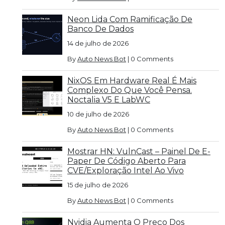
Neon Lida Com Ramificação De
Banco De Dados
14 de julho de 2026
By
Auto News Bot
|
0 Comments
NixOS Em Hardware Real É Mais
Complexo Do Que Você Pensa.
Noctalia V5 E LabWC
10 de julho de 2026
By
Auto News Bot
|
0 Comments
Mostrar HN: VulnCast – Painel De E-
Paper De Código Aberto Para
CVE/exploração Intel Ao Vivo
15 de julho de 2026
By
Auto News Bot
|
0 Comments
Nvidia Aumenta O Preço Dos