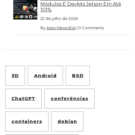
Módulos E Devkits Jetson Em Até
101%
22 de julho de 2026
By
Auto News Bot
|
0 Comments
3D
Android
BSD
ChatGPT
conferências
containers
debian