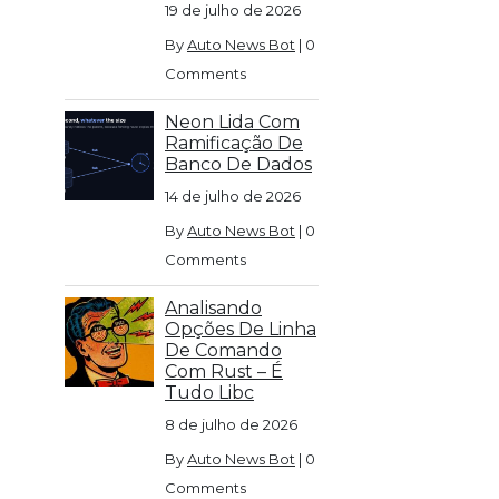
19 de julho de 2026
By
Auto News Bot
|
0
Comments
Neon Lida Com
Ramificação De
Banco De Dados
14 de julho de 2026
By
Auto News Bot
|
0
Comments
Analisando
Opções De Linha
De Comando
Com Rust – É
Tudo Libc
8 de julho de 2026
By
Auto News Bot
|
0
Comments