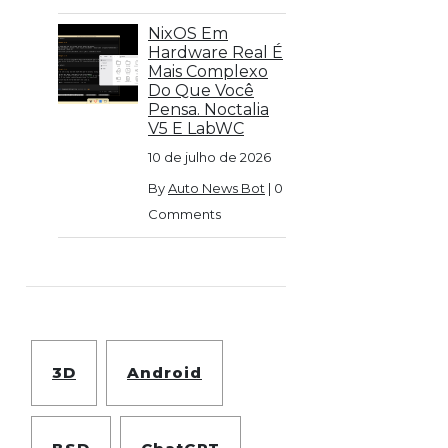
NixOS Em
Hardware Real É
Mais Complexo
Do Que Você
Pensa. Noctalia
V5 E LabWC
10 de julho de 2026
By
Auto News Bot
|
0
Comments
3D
Android