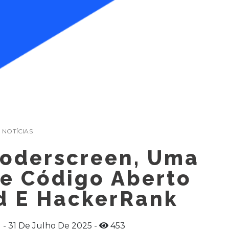
NOTÍCIAS
Coderscreen, Uma
De Código Aberto
d E HackerRank
31 De Julho De 2025
453
t