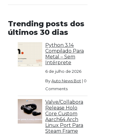
Trending posts dos
últimos 30 dias
Python 3.14
Compilado Para
Metal – Sem
Intérprete
6 de julho de 2026
By
Auto News Bot
|
0
Comments
Valve/Collabora
Release Holo
Core Custom
Aarch64 Arch
Linux Port Para
Steam Frame