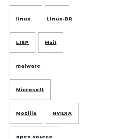
linux
Linux-BR
LISP
Mail
malware
Microsoft
Mozilla
NVIDIA
open source