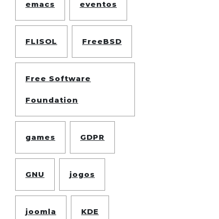
emacs
eventos
FLISOL
FreeBSD
Free Software
Foundation
games
GDPR
GNU
jogos
joomla
KDE