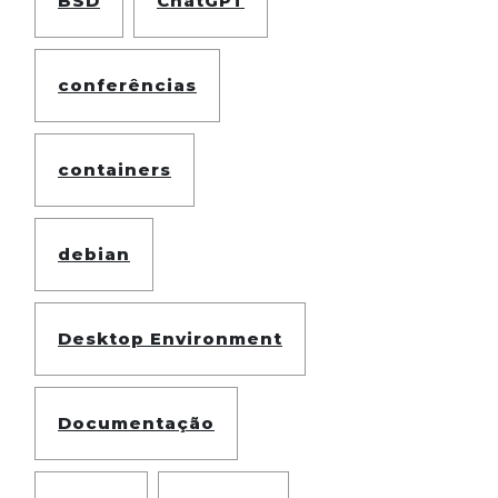
BSD
ChatGPT
conferências
containers
debian
Desktop Environment
Documentação