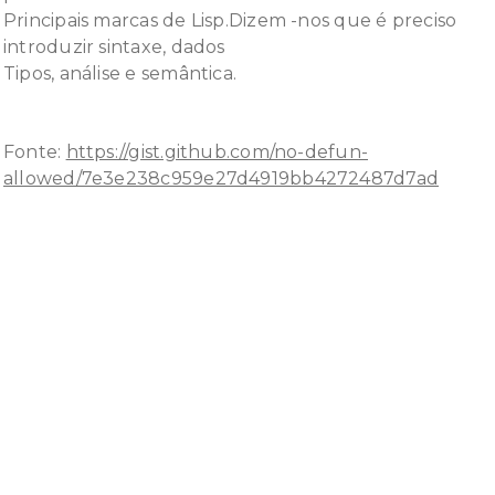
Principais marcas de Lisp.Dizem -nos que é preciso
introduzir sintaxe, dados
Tipos, análise e semântica.
Fonte:
https://gist.github.com/no-defun-
allowed/7e3e238c959e27d4919bb4272487d7ad