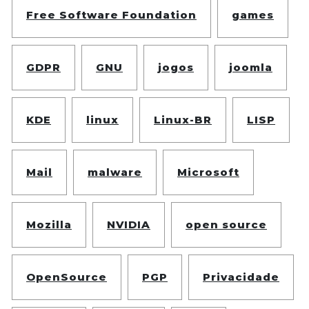
Free Software Foundation
games
GDPR
GNU
jogos
joomla
KDE
linux
Linux-BR
LISP
Mail
malware
Microsoft
Mozilla
NVIDIA
open source
OpenSource
PGP
Privacidade