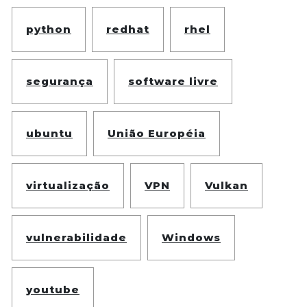
python
redhat
rhel
segurança
software livre
ubuntu
União Européia
virtualização
VPN
Vulkan
vulnerabilidade
Windows
youtube