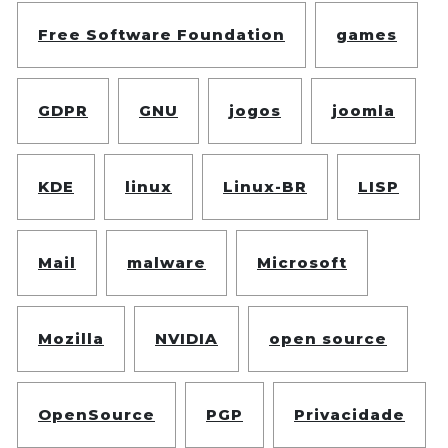
Free Software Foundation
games
GDPR
GNU
jogos
joomla
KDE
linux
Linux-BR
LISP
Mail
malware
Microsoft
Mozilla
NVIDIA
open source
OpenSource
PGP
Privacidade