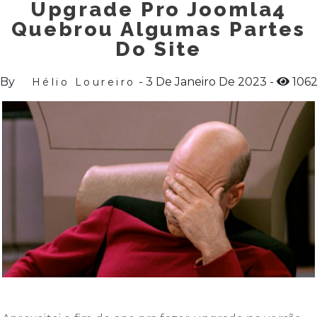
Upgrade Pro Joomla4
Quebrou Algumas Partes
Do Site
By
3 De Janeiro De 2023
106
Hélio Loureiro