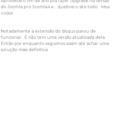
Aproveitei o fim de ano pra fazer upgrade na versão
do Joomla pro Joomla4 e… quebrei o site todo.
Mea
culpa
.
Notadamente a extensão do disqus parou de
funcionar. E não tem uma versão atualizada dela.
Então por enquanto seguimos assim até achar uma
solução mais definitiva.