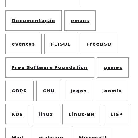
Documentação
emacs
eventos
FLISOL
FreeBSD
Free Software Foundation
games
GDPR
GNU
jogos
joomla
KDE
linux
Linux-BR
LISP
Mail
malware
Microsoft