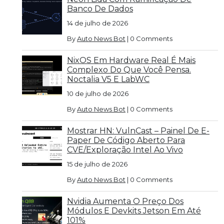
Banco De Dados
14 de julho de 2026
By
Auto News Bot
|
0 Comments
NixOS Em Hardware Real É Mais
Complexo Do Que Você Pensa.
Noctalia V5 E LabWC
10 de julho de 2026
By
Auto News Bot
|
0 Comments
Mostrar HN: VulnCast – Painel De E-
Paper De Código Aberto Para
CVE/exploração Intel Ao Vivo
15 de julho de 2026
By
Auto News Bot
|
0 Comments
Nvidia Aumenta O Preço Dos
Módulos E Devkits Jetson Em Até
101%