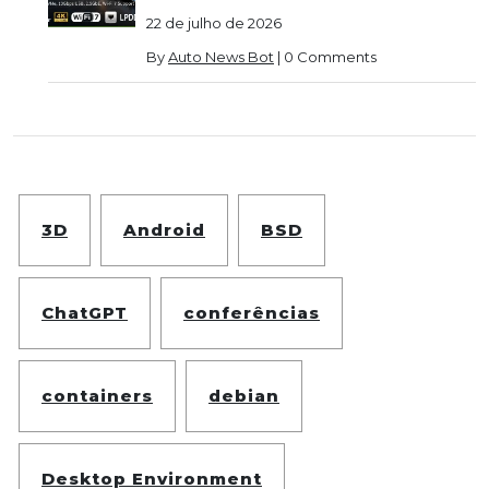
22 de julho de 2026
By
Auto News Bot
|
0 Comments
3D
Android
BSD
ChatGPT
conferências
containers
debian
Desktop Environment